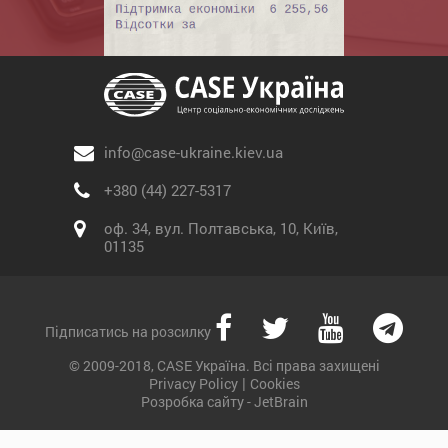
info@case-ukraine.kiev.ua
+380 (44) 227-5317
оф. 34, вул. Полтавська, 10, Київ,
01135
Підписатись на розсилку
© 2009-2018, CASE Україна. Всі права захищені
|
Privacy Policy
Cookies
Розробка сайту - JetBrain