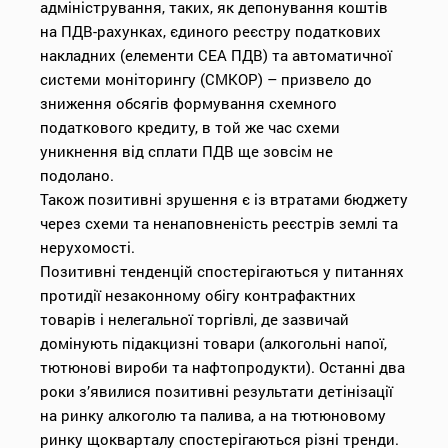
адміністрування, таких, як депонування коштів
на ПДВ-рахунках, єдиного реєстру податкових
накладних (елементи СЕА ПДВ) та автоматичної
системи моніторингу (СМКОР) – призвело до
зниження обсягів формування схемного
податкового кредиту, в той же час схеми
уникнення від сплати ПДВ ще зовсім не
подолано.
Також позитивні зрушення є із втратами бюджету
через схеми та ненаповненість реєстрів землі та
нерухомості.
Позитивні тенденцій спостерігаються у питаннях
протидії незаконному обігу контрафактних
товарів і нелегальної торгівлі, де зазвичай
домінують підакцизні товари (алкогольні напої,
тютюнові вироби та нафтопродукти). Останні два
роки з’явилися позитивні результати детінізації
на ринку алкоголю та палива, а на тютюновому
ринку щокварталу спостерігаються різні тренди.