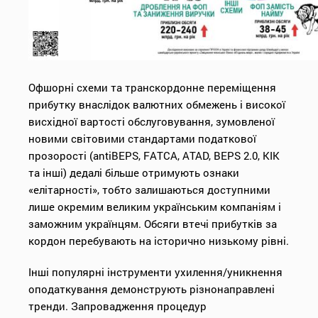
Офшорні схеми та транскордонне переміщення
прибутку внаслідок валютних обмежень і високої
висхідної вартості обслуговування, зумовленої
новими світовими стандартами податкової
прозорості (antiBEPS, FATCA, ATAD, BEPS 2.0, КІК
та інші) дедалі більше отримують ознаки
«елітарності», тобто залишаються доступними
лише окремим великим українським компаніям і
заможним українцям. Обсяги втечі прибутків за
кордон перебувають на історично низькому рівні.
Інші популярні інструменти ухилення/уникнення
оподаткування демонструють різнонаправлені
тренди. Запровадження процедур