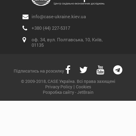
info@case-ukraine.kiev.ua
+380 (44) 227-5317
оф. 34, вул. Полтавська, 10, Київ,
01135
Підписатись на розсилку
© 2009-2018, CASE Україна. Всі права захищені
|
Privacy Policy
Cookies
Розробка сайту - JetBrain