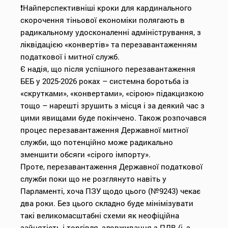
❗️Найперспективніші кроки для кардинального
скорочення тіньової економіки полягають в
радикальному удосконаленні адміністрування, з
ліквідацією «конвертів» та перезавантаженням
податкової і митної служб.
Є надія, що після успішного перезавантаження
БЕБ у 2025-2026 роках – системна боротьба із
«скрутками», «конвертами», «сірою» підакцизкою
тощо – нарешті зрушить з місця і за деякий час з
цими явищами буде покінчено. Також розпочався
процес перезавантаження Державної митної
служби, що потенційно може радикально
зменшити обсяги «сірого імпорту».
Проте, перезавантаження Державної податкової
служби поки що не розглянуто навіть у
Парламенті, хоча ПЗУ щодо цього (№9243) чекає
два роки. Без цього складно буде мінімізувати
такі великомасштабні схеми як неофіційна
зайнятість і торгівля, зловживання з ПДВ (і, з