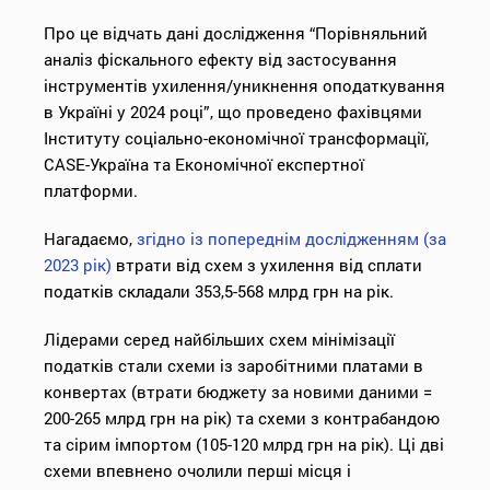
Про це відчать дані дослідження “Порівняльний
аналіз фіскального ефекту від застосування
інструментів ухилення/уникнення оподаткування
в Україні у 2024 році”, що проведено фахівцями
Інституту соціально-економічної трансформації,
CASE-Україна та Економічної експертної
платформи.
Нагадаємо,
згідно із попереднім дослідженням (за
2023 рік)
втрати від схем з ухилення від сплати
податків складали 353,5-568 млрд грн на рік.
Лідерами серед найбільших схем мінімізації
податків стали схеми із заробітними платами в
конвертах (втрати бюджету за новими даними =
200-265 млрд грн на рік) та схеми з контрабандою
та сірим імпортом (105-120 млрд грн на рік). Ці дві
схеми впевнено очолили перші місця і