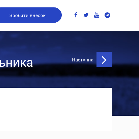
Зробити внесок
ьника
Наступна