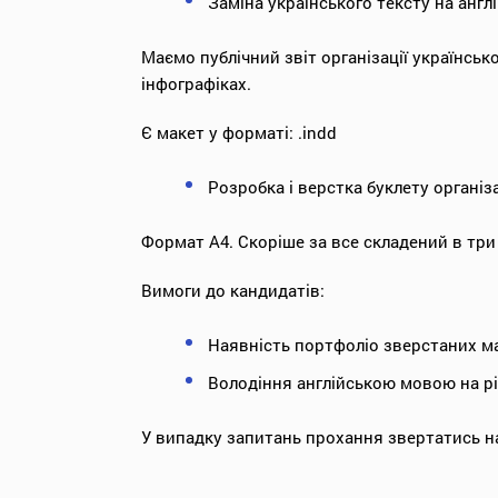
Заміна українського тексту на англ
Маємо публічний звіт організації українськ
інфографіках.
Є макет у форматі: .indd
Розробка і верстка буклету організа
Формат А4. Скоріше за все складений в три
Вимоги до кандидатів:
Наявність портфоліо зверстаних ма
Володіння англійською мовою на рі
У випадку запитань прохання звертатись н