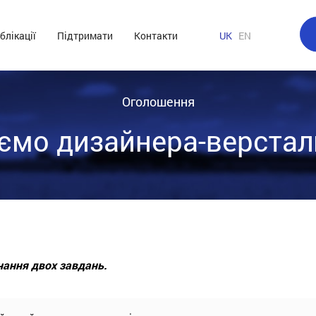
блікації
Підтримати
Контакти
UK
EN
Оголошення
ємо дизайнера-верстал
нання двох завдань.