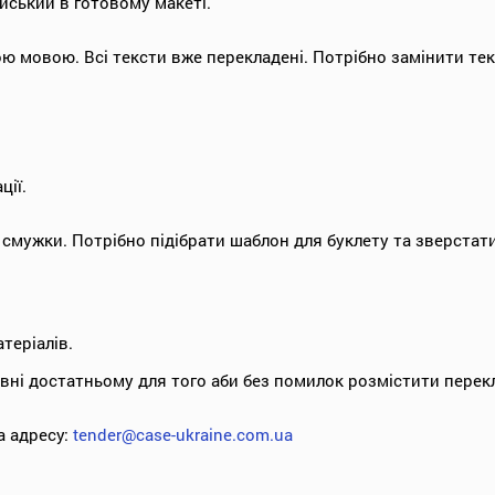
ійський в готовому макеті.
ою мовою. Всі тексти вже перекладені. Потрібно замінити текс
ції.
 смужки. Потрібно підібрати шаблон для буклету та зверстати
теріалів.
вні достатньому для того аби без помилок розмістити перекл
а адресу:
tender@case-ukraine.com.ua