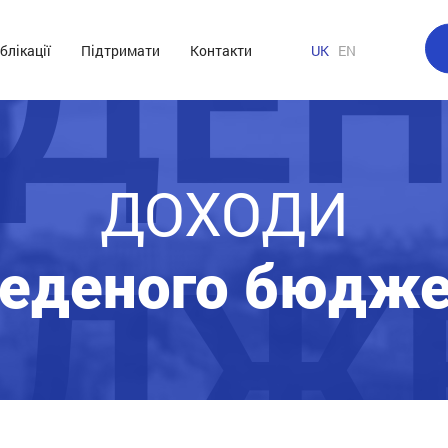
ЕДЕН
блікації
Підтримати
Контакти
UK
EN
ДОХОДИ
ДЖ
веденого бюдже