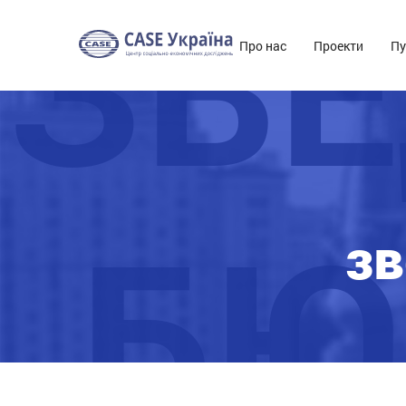
ЗВ
Про нас
Проекти
Пу
БЮ
з