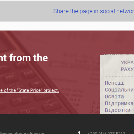
Share the page in social netwo
nt from the
 of the "State Price" project.
@case-ukraine.kiev.ua
+380 (44) 227-5317