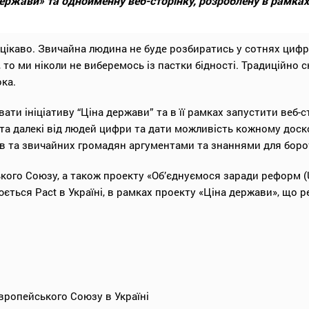
ержави» та однойменну веб-сторінку, розроблену в рамках ц
ецікаво. Звичайна людина не буде розбиратись у сотнях цифр
, то ми ніколи не виберемось із пастки бідності. Традиційно 
ка.
ти ініціативу “Ціна держави” та в її рамках запустити веб-
і та далекі від людей цифри та дати можливість кожному доск
ів та звичайних громадян аргументами та знаннями для боро
кого Союзу, а також проекту «Об’єднуємося заради реформ 
юється Pact в Україні, в рамках проекту «Ціна держави», що 
Європейського Союзу в Україні