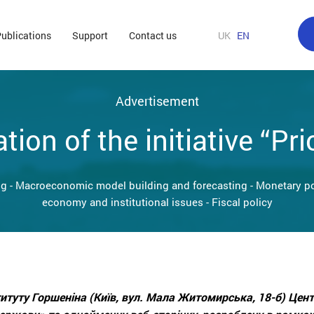
ublications
Support
Contact us
UK
EN
Advertisement
tion of the initiative “Pri
ng
-
Macroeconomic model building and forecasting
-
Monetary po
economy and institutional issues
-
Fiscal policy
ституту Горшеніна (Київ, вул. Мала Житомирська, 18-б) Це