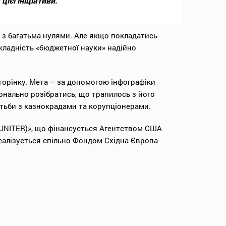
ієї ініціативи.
 з багатьма нулями. Але якщо покладатись
складність «бюджетної науки» надійно
сторінку. Мета – за допомогою інфографіки
онально розібратись, що трапилось з його
тьби з казнокрадами та корупціонерами.
(UNITER)», що фінансується Агентством США
реалізується спільно Фондом Східна Європа