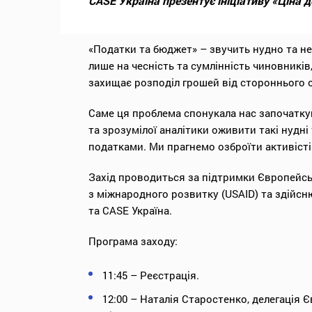
CASE Україна презентує ініціативу «Ціна д
«Податки та бюджет» – звучить нудно та н
лише на чесність та сумлінність чиновників
захищає розподіл грошей від стороннього о
Саме ця проблема спонукала нас започаткува
та зрозумілої аналітики оживити такі нудн
податками. Ми прагнемо озброїти активіст
Захід проводиться за підтримки Європейсь
з міжнародного розвитку (USAID) та здійсн
та СASE Україна.
Програма заходу:
11:45 – Реєстрація.
12:00 – Наталія Старостенко, делегація 