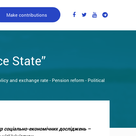
Make contributions
ce State”
licy and exchange rate
-
Pension reform
-
Political
нтр соціально-економічних досліджень –