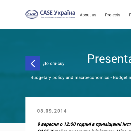
About us
Projects
P
Presenta
До списку
Budgetary policy and macroeconomics
-
Budgeti
08.09.2014
9 вересня о 12:00 годині в приміщенні Ін