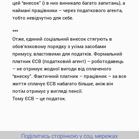
цей “внесок” (і в них виникало багато запитань), а
наймані працівники – через податкового агента,
тобто невідчутно для себе.
***
Отже, єдиний соціальний внесок стягують в
обов’язковому порядку з усіма засобами
примусу, властивими для податків. Формальний
платник ЄСВ (податковий агент) – роботодавець
– не отримує жодної вигоди від сплаченого
“внеску”. Фактичний платник – працівник – за все
життя сплачує ЄСВ набагато більше, аніж він
потім отримує у вигляді пенсії.
Тому ЄСВ – це податок.
Поділитись сторінкою у соц. мережах