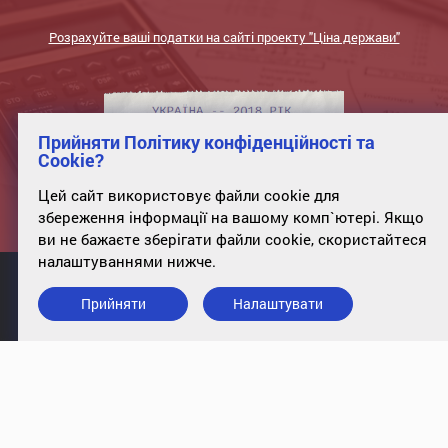
Розрахуйте ваші податки на сайті проекту "Ціна держави"
Прийняти Політику конфіденційності та
Cookie?
Цей сайт використовує файли cookie для
збереження інформації на вашому комп`ютері. Якщо
ви не бажаєте зберігати файли cookie, скористайтеся
налаштуваннями нижче.
Прийняти
Налаштувати
info@case-ukraine.kiev.ua
+380 (44) 227-5317
оф. 34, вул. Полтавська, 10, Київ,
01135