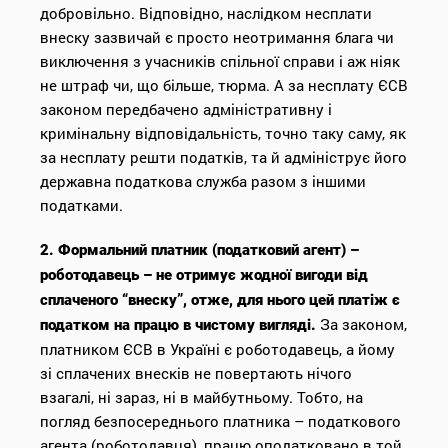
добровільно. Відповідно, наслідком несплати
внеску зазвичай є просто неотримання блага чи
виключення з учасників спільної справи і аж ніяк
не штраф чи, що більше, тюрма. А за несплату ЄСВ
законом передбачено адміністративну і
кримінальну відповідальність, точно таку саму, як
за несплату решти податків, та й адмініструє його
державна податкова служба разом з іншими
податками.
2. Формальний платник (податковий агент) –
роботодавець – не отримує жодної вигоди від
сплаченого “внеску”, отже, для нього цей платіж є
За законом,
податком на працю в чистому вигляді.
платником ЄСВ в Україні є роботодавець, а йому
зі сплачених внесків не повертають нічого
взагалі, ні зараз, ні в майбутньому. Тобто, на
погляд безпосереднього платника – податкового
агента (роботодавця), працю оподатковано в той