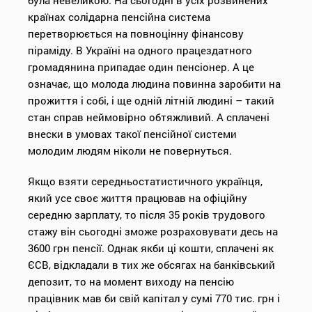
була невеликою. На сьогодні в усіх розвинених
країнах солідарна пенсійна система
перетворюється на повноцінну фінансову
піраміду. В Україні на одного працездатного
громадянина припадає один пенсіонер. А це
означає, що молода людина повинна заробити на
прожиття і собі, і ще одній літній людині – такий
стан справ неймовірно обтяжливий. А сплачені
внески в умовах такої пенсійної системи
молодим людям ніколи не повернуться.
Якщо взяти середньостатистичного українця,
який усе своє життя працював на офіційну
середню зарплату, то після 35 років трудового
стажу він сьогодні зможе розраховувати десь на
3600 грн пенсії. Однак якби ці кошти, сплачені як
ЄСВ, відкладали в тих же обсягах на банківський
депозит, то на момент виходу на пенсію
працівник мав би свій капітал у сумі 770 тис. грн і