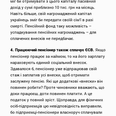
міг би отримувати з цього капіталу пасивний
дохід у сумі приблизно 10 тис. грн на місяць.
Навіть більше, свій нагромаджений капітал
українець зміг би передати своїй сім’ї в разі
смерті. Пенсійний фонд таку можливість –
успадкування пенсійних нагромаджень – для
сплачених внесків не передбачає.
Якщо
4. Працюючий пенсіонер також сплачує ЄСВ.
пенсіонер працює за наймом, то на його зарплату
нараховують єдиний соціальний внесок.
Здавалося б, пенсіонер уже відпрацював свій
стаж і заплатив усі внески, щоб отримати
заcлужену пенсію. Які ще додаткові «внески» він
повинен робити? Проте чиновники вважають, що
доки працюєш, доти повинен платити. А це
податок у повний зріст. Щоправда, для фізичних
осіб-підприємців цю невідповідність виправили,
бо підприємці-пенсіонери власноруч сплачували