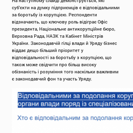
На наступному слайді демонструється, які
суб’єкти на думку підприємців є відповідальними
за боротьбу із корупцією. Респонденти
відзначають, що ключову роль відіграє Офіс
президента, Національне антикорупційне бюро,
Верховна Рада, НАЗК та Кабінет Міністрів
України. Законодавчій гілці влади й Уряду бізнес
віддає дещо більший пріоритет у
відповідальності за боротьбу з корупцією, що
також може свідчити про більш високу
обізнаність і розуміння того наскільки важливим
є законодавчий фон та участь Уряду.