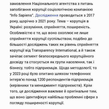
замовлення Національного агентства з питань
запобігання корупції соціологічною компанією
“Info Sapiens”.
Дослідження
проводиться з 2017
року, щорічно з 2021 року. Тема – корупція в
Україні: розуміння, сприйняття, поширеність.
Особливістю є те, що воно охоплює не лише
сприйняття корупції суспільством, подібно до
більшості досліджень таких як рівень сприйняття
корупції від
Transparency International,
а й також
зачіпає сегмент безпосереднього корупційного
досвіду та стосується як групи населення, так і
бізнесу, тобто підприємців. Щодо методології, то
у 2023 році було опитано шляхом телефонних
інтерв’ю понад 1200 респондентів-підприємців
(керівники та менеджмент підприємств). Крім
того, це дослідження важливе й оригінальне тим,
що воно ідентифікує найбільш проблемні сфери з
погляду поширеності корупції.