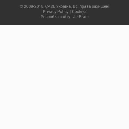
© 2009-2018, CASE Україна. Всі права захищені
|
Privacy Policy
Cookies
Розробка сайту - JetBrain