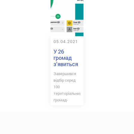
05.04.2021
У 26
громад
з’явиться
бюджетний
Завершився
симулятор
відбір серед
100
територіальних
громад-
партнерів
Програми
DOBRE на
розробку та
встановлення