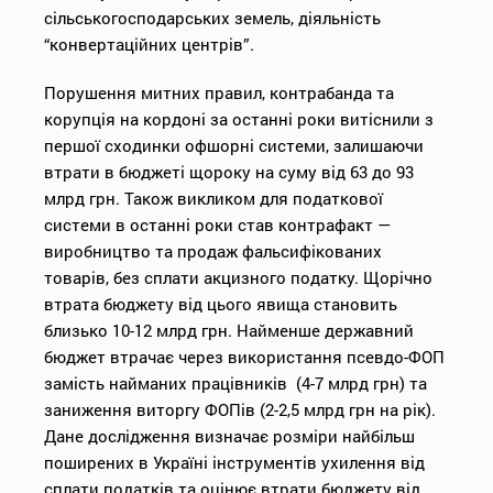
сільськогосподарських земель, діяльність
“конвертаційних центрів”.
Порушення митних правил, контрабанда та
корупція на кордоні за останні роки витіснили з
першої сходинки офшорні системи, залишаючи
втрати в бюджеті щороку на суму від 63 до 93
млрд грн. Також викликом для податкової
системи в останні роки став контрафакт —
виробництво та продаж фальсифікованих
товарів, без сплати акцизного податку. Щорічно
втрата бюджету від цього явища становить
близько 10-12 млрд грн. Найменше державний
бюджет втрачає через використання псевдо-ФОП
замість найманих працівників (4-7 млрд грн) та
заниження виторгу ФОПів (2-2,5 млрд грн на рік).
Дане дослідження визначає розміри найбільш
поширених в Україні інструментів ухилення від
сплати податків та оцінює втрати бюджету від