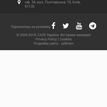
оф. 34, вул. Полтавська, 10, Київ,
01135
Підписатись на розсилку
© 2009-2018, CASE Україна. Всі права захищені
|
Privacy Policy
Cookies
Розробка сайту - JetBrain