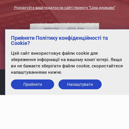
Розрахуйте ваші податки на сайті проекту "Ціна держави"
Прийняти Політику конфіденційності та
Cookie?
Цей сайт використовує файли cookie для
збереження інформації на вашому комп`ютері. Якщо
ви не бажаєте зберігати файли cookie, скористайтеся
налаштуваннями нижче.
Прийняти
Налаштувати
info@case-ukraine.kiev.ua
+380 (44) 227-5317
оф. 34, вул. Полтавська, 10, Київ,
01135