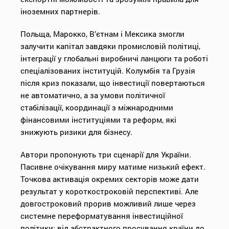
іноземних партнерів.
Польща, Марокко, В’єтнам і Мексика змогли
залучити капітал завдяки промисловій політиці,
інтеграції у глобальні виробничі ланцюги та роботі
спеціалізованих інституцій. Колумбія та Грузія
після криз показали, що інвестиції повертаються
не автоматично, а за умови політичної
стабілізації, координації з міжнародними
фінансовими інституціями та реформ, які
знижують ризики для бізнесу.
Автори пропонують три сценарії для України.
Пасивне очікування миру матиме низький ефект.
Точкова активація окремих секторів може дати
результат у короткостроковій перспективі. Але
довгостроковий прорив можливий лише через
системне переформатування інвестиційної
політики: від абстрактного просування країни до