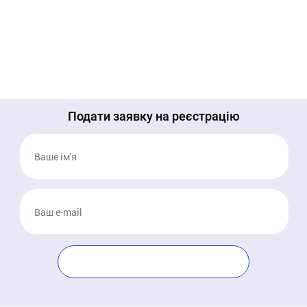
дискусія «Чи
України в умовах
бюджет разом:
готова Україна до
війни. Чи готові
презентація
відбудови та
банки
просвітньої
економічного
кредитувати?
ініціативи «Біла
відновлення?»
ціна»
Подати заявку на реєстрацію